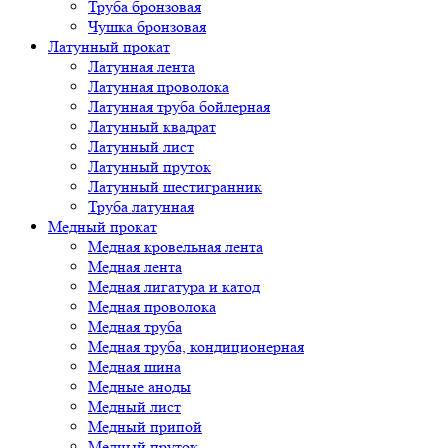
Труба бронзовая
Чушка бронзовая
Латунный прокат
Латунная лента
Латунная проволока
Латунная труба бойлерная
Латунный квадрат
Латунный лист
Латунный пруток
Латунный шестигранник
Труба латунная
Медный прокат
Медная кровельная лента
Медная лента
Медная лигатура и катод
Медная проволока
Медная труба
Медная труба, кондиционерная
Медная шина
Медные аноды
Медный лист
Медный припой
Медный пруток